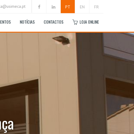
ca@usimeca.pt
PT
EN
FR
MENTOS
NOTÍCIAS
CONTACTOS
LOJA ONLINE
nça