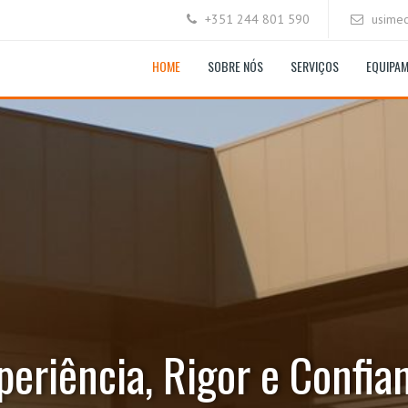
+351 244 801 590
usime
HOME
SOBRE NÓS
SERVIÇOS
EQUIPA
periência, Rigor e Confia