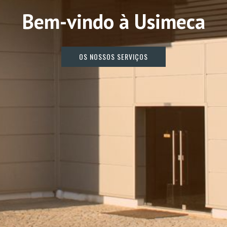
B
e
m
-
v
i
n
d
o
à
U
s
i
m
e
c
a
O
S
N
O
S
S
O
S
S
E
R
V
I
Ç
O
S