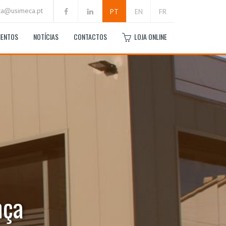
ca@usimeca.pt
PT
EN
FR
MENTOS
NOTÍCIAS
CONTACTOS
LOJA ONLINE
nça