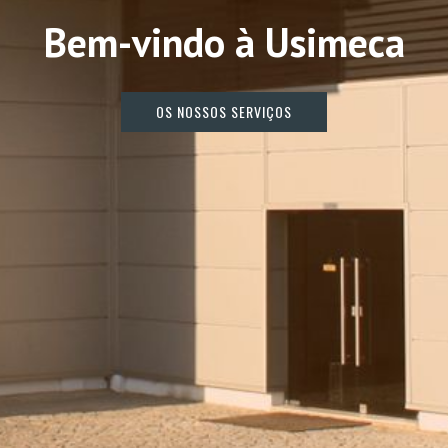
B
e
m
-
v
i
n
d
o
à
U
s
i
m
e
c
a
O
S
N
O
S
S
O
S
S
E
R
V
I
Ç
O
S