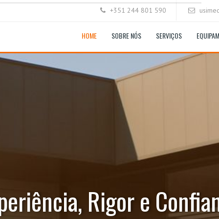
+351 244 801 590
usime
HOME
SOBRE NÓS
SERVIÇOS
EQUIPA
periência, Rigor e Confia