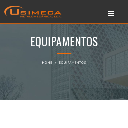
HOME
EQUIPAMENTOS
SOBRE NÓS
SERVIÇOS
EQUIPAMENTOS
HOME
EQUIPAMENTOS
NOTÍCIAS
CONTACTOS
LOJA ONLINE
PT
EN
FR
|
|